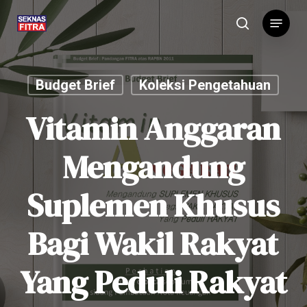
Skip
Menu
to
search
main
content
Budget Brief
Koleksi Pengetahuan
Vitamin Anggaran
Mengandung
Suplemen Khusus
Bagi Wakil Rakyat
Yang Peduli Rakyat