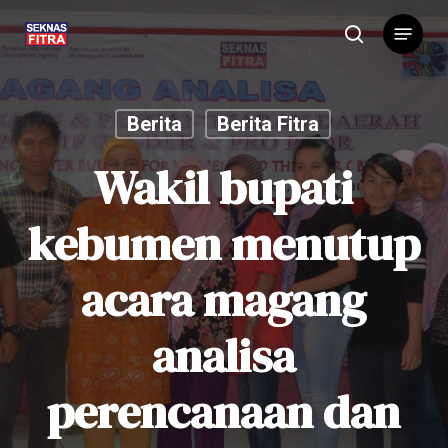
Skip
Menu
to
search
main
content
Berita
Berita Fitra
Wakil bupati
kebumen menutup
acara magang
analisa
perencanaan dan