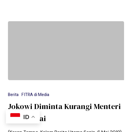
Berita
FITRA di Media
Jokowi Diminta Kurangi Menteri
dari Partai
ID